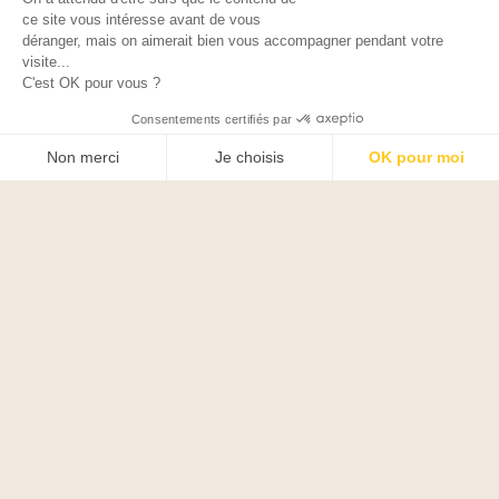
ce site vous intéresse avant de vous
POLITIQUE DE CONFIDENTIALITÉ
déranger, mais on aimerait bien vous accompagner pendant votre
visite...
C'est OK pour vous ?
Consentements certifiés par
Non merci
Je choisis
OK pour moi
Axeptio consent
Plateforme de Gestion du Consentement : Personnalisez vos O
Notre plateforme vous permet d'adapter et de gérer vos paramètr