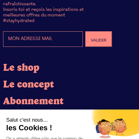
rafraîchissante.
Inscris-toi et reçois les inspirations et
meilleures offres du moment
#stayhydrated
Le shop
Le concept
Abonnement
Blog
Salut c'est nous...
les Cookies !
CGV
On a attendu d'être sûrs que le contenu de