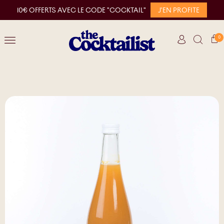
10€ OFFERTS AVEC LE CODE "COCKTAIL"
J'EN PROFITE
0