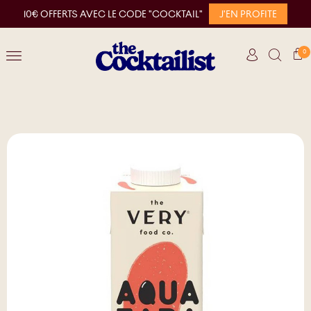
10€ OFFERTS AVEC LE CODE "COCKTAIL"
J'EN PROFITE
0