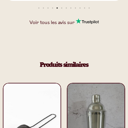
Voir tous les
avis
sur
Produits similaires