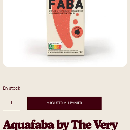
En stock
AJOUTER AU PANIER
Aquafaba by The Very