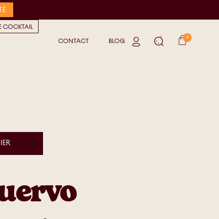
TE
 COCKTAIL
0
CONTACT
BLOG
IER
Cuervo