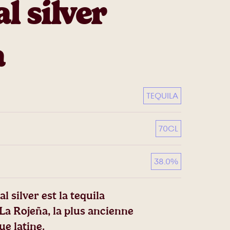
l silver
a
TEQUILA
70CL
38.0%
 silver est la tequila
La Rojeña, la plus ancienne
que latine.