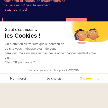
Inscris-toi et reçois les inspirations et
meilleures offres du moment
#stayhydrated
Salut c'est nous...
les Cookies !
Le shop
On a attendu d'être sûrs que le contenu de
ce site vous intéresse avant de vous
déranger, mais on aimerait bien vous accompagner pendant votre
Le concept
visite...
C'est OK pour vous ?
Abonnement
Consentements certifiés par
Non merci
Je choisis
OK pour moi
Blog
Axeptio consent
Plateforme de Gestion du Consentement : Personnalisez vos O
Notre plateforme vous permet d'adapter et de gérer vos paramètr
CGV