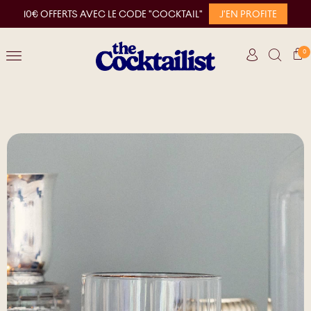
10€ OFFERTS AVEC LE CODE "COCKTAIL"
J'EN PROFITE
0