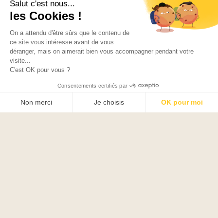
Salut c'est nous...
les Cookies !
On a attendu d'être sûrs que le contenu de
ce site vous intéresse avant de vous
Le shop
déranger, mais on aimerait bien vous accompagner pendant votre
visite...
C'est OK pour vous ?
Le concept
Consentements certifiés par
Non merci
Je choisis
OK pour moi
Abonnement
Axeptio consent
Plateforme de Gestion du Consentement : Personnalisez vos O
Blog
Notre plateforme vous permet d'adapter et de gérer vos paramètr
CGV
POLITIQUE DE CONFIDENTIALITÉ