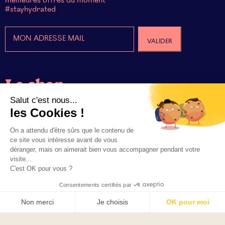
meilleures offres du moment
#stayhydrated
Le shop
Salut c'est nous...
Le concept
les Cookies !
On a attendu d'être sûrs que le contenu de
Abonnement
ce site vous intéresse avant de vous
déranger, mais on aimerait bien vous accompagner pendant votre
visite...
Blog
C'est OK pour vous ?
Consentements certifiés par
CGV
Non merci
Je choisis
OK pour moi
POLITIQUE DE CONFIDENTIALITÉ
Axeptio consent
Plateforme de Gestion du Consentement : Personnalisez vos O