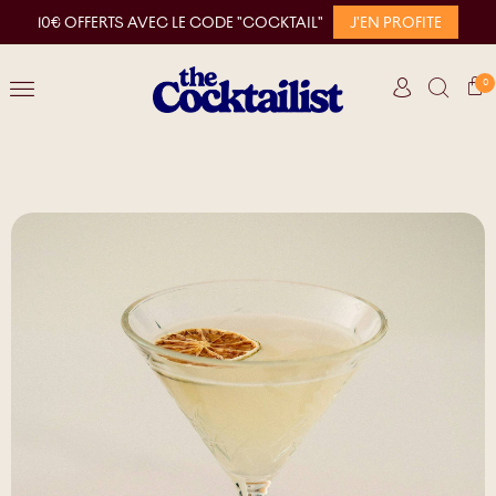
10€ OFFERTS AVEC LE CODE "COCKTAIL"
J'EN PROFITE
0