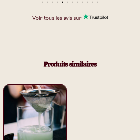
Voir tous les
avis
sur
Produits similaires