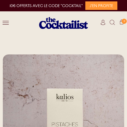
10€ OFFERTS AVEC LE CODE "COCKTAIL"
J'EN PROFITE
0