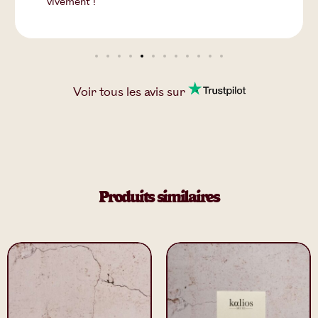
framboise. Je recommande vivement.
Voir tous les
avis
sur
Produits similaires