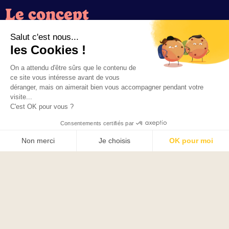
Le concept
Salut c'est nous...
Abonnement
les Cookies !
Blog
On a attendu d'être sûrs que le contenu de
ce site vous intéresse avant de vous
déranger, mais on aimerait bien vous accompagner pendant votre
visite...
CGV
C'est OK pour vous ?
POLITIQUE DE CONFIDENTIALITÉ
Consentements certifiés par
Non merci
Je choisis
OK pour moi
Axeptio consent
Plateforme de Gestion du Consentement : Personnalisez vos O
Notre plateforme vous permet d'adapter et de gérer vos paramètr