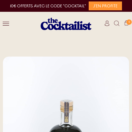
10€ OFFERTS AVEC LE CODE "COCKTAIL"
J'EN PROFITE
0