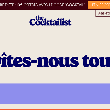
RE D'ÉTÉ :
10€ OFFERTS AVEC LE CODE "COCKTAIL"
J'EN PROFI
AGENCE
îtes-nous tou