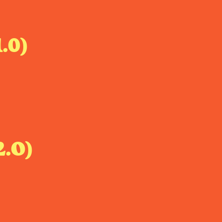
1.0)
2.O)