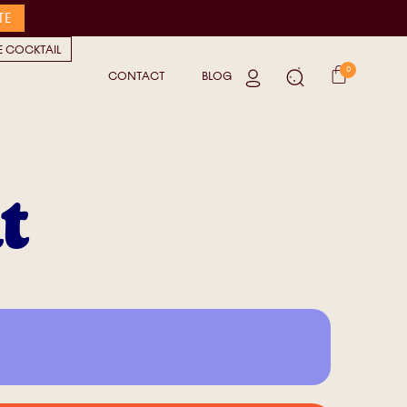
TE
 COCKTAIL
0
CONTACT
BLOG
t