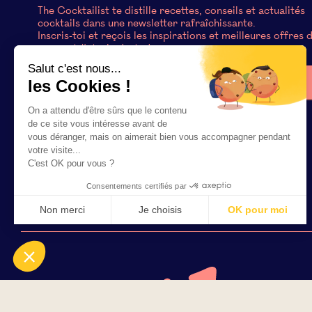
The Cocktailist te distille recettes, conseils et actualités
cocktails dans une newsletter rafraîchissante.
Inscris-toi et reçois les inspirations et meilleures offres 
moment #stayhydrated
Salut c'est nous...
les Cookies !
On a attendu d'être sûrs que le contenu
de ce site vous intéresse avant de
vous déranger, mais on aimerait bien vous accompagner pendant
votre visite...
C'est OK pour vous ?
Consentements certifiés par
Non merci
Je choisis
OK pour moi
Axeptio consent
Plateforme de Gestion du Consentement : Personnalisez vo
Notre plateforme vous permet d'adapter et de gérer vos param